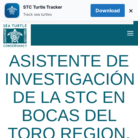
STC Turtle Tracker
×
Download
Skip to main content
Track sea turtles
ASISTENTE DE
INVESTIGACIÓN
DE LA STC EN
BOCAS DEL
TORO REGION,